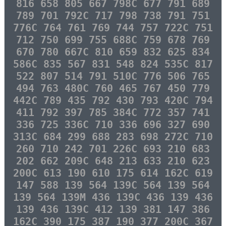
816 658 805 667 798C 677 791 689
789 701 792C 717 798 738 791 751
776C 764 761 769 744 757 722C 751
712 750 699 755 688C 759 678 769
670 780 667C 810 659 832 625 834
586C 835 567 831 548 824 535C 817
522 807 514 791 510C 776 506 765
494 763 480C 760 465 767 450 779
442C 789 435 792 430 793 420C 794
411 792 397 785 384C 772 357 741
336 725 336C 710 336 696 327 690
313C 684 299 688 283 698 272C 710
260 710 242 701 226C 693 210 683
202 662 209C 648 213 633 210 623
200C 613 190 610 175 614 162C 619
147 588 139 564 139C 564 139 564
139 564 139M 436 139C 436 139 436
139 436 139C 412 139 381 147 386
162C 390 175 387 190 377 200C 367