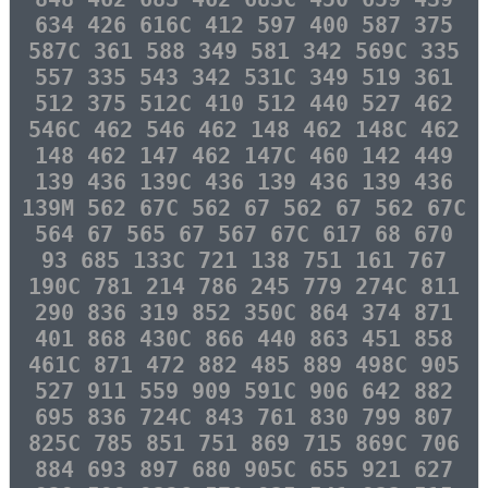
634 426 616C 412 597 400 587 375
587C 361 588 349 581 342 569C 335
557 335 543 342 531C 349 519 361
512 375 512C 410 512 440 527 462
546C 462 546 462 148 462 148C 462
148 462 147 462 147C 460 142 449
139 436 139C 436 139 436 139 436
139M 562 67C 562 67 562 67 562 67C
564 67 565 67 567 67C 617 68 670
93 685 133C 721 138 751 161 767
190C 781 214 786 245 779 274C 811
290 836 319 852 350C 864 374 871
401 868 430C 866 440 863 451 858
461C 871 472 882 485 889 498C 905
527 911 559 909 591C 906 642 882
695 836 724C 843 761 830 799 807
825C 785 851 751 869 715 869C 706
884 693 897 680 905C 655 921 627