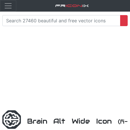
Fr
icon
iX
Brain Alt Wide Icon
(fi-