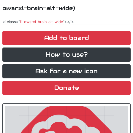
owsrxl-brain-alt-wide)
<i
class
="
fi-owsrxl-brain-alt-wide
"></i>
Add to board
How to use?
Ask for a new icon
Donate