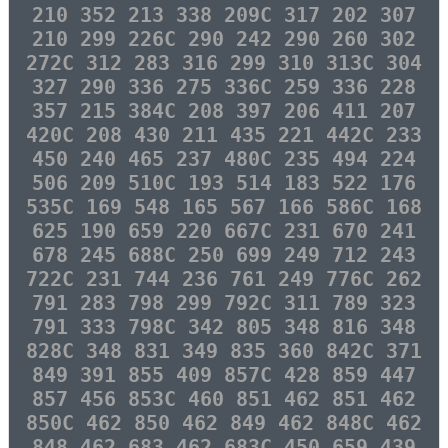
210 352 213 338 209C 317 202 307
210 299 226C 290 242 290 260 302
272C 312 283 316 299 310 313C 304
327 290 336 275 336C 259 336 228
357 215 384C 208 397 206 411 207
420C 208 430 211 435 221 442C 233
450 240 465 237 480C 235 494 224
506 209 510C 193 514 183 522 176
535C 169 548 165 567 166 586C 168
625 190 659 220 667C 231 670 241
678 245 688C 250 699 249 712 243
722C 231 744 236 761 249 776C 262
791 283 798 299 792C 311 789 323
791 333 798C 342 805 348 816 348
828C 348 831 349 835 360 842C 371
849 391 855 409 857C 428 859 447
857 456 853C 460 851 462 851 462
850C 462 850 462 849 462 848C 462
848 462 683 462 683C 450 659 439