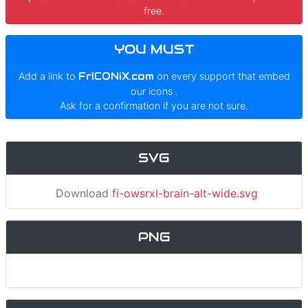
free.
YOU MUST
Add a link to
FrICONiX.com
on every support that embed
our icons
.
Ask for a confirmation if you are not sure.
SVG
Download
fi-owsrxl-brain-alt-wide.svg
PNG