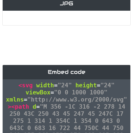
JPG
Embed code
<svg
width
=
"24"
height
=
"24"
viewBox
=
"0 0 1000 1000"
xmlns
=
"http://www.w3.org/2000/svg"
><path
d
=
"M 356 -1C 316 -2 278 14
250 43C 250 43 45 247 45 247C 17
275 1 314 1 354C 1 354 0 643 0
643C 0 683 16 722 44 750C 44 750