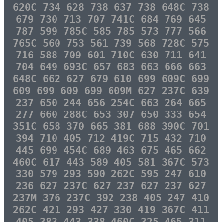
620C 734 628 738 637 738 648C 738
679 730 713 707 741C 684 769 645
787 599 785C 585 785 573 777 566
765C 560 753 561 739 568 728C 575
716 588 709 601 710C 630 711 641
704 649 693C 657 683 663 666 663
648C 662 627 679 610 699 609C 699
609 699 609 699 609M 627 237C 639
237 650 244 656 254C 663 264 665
277 660 288C 653 307 650 333 654
351C 658 370 665 381 688 390C 701
394 710 405 712 419C 715 432 710
445 699 454C 689 463 675 465 662
460C 617 443 589 405 581 367C 573
330 579 293 590 262C 595 247 610
236 627 237C 627 237 627 237 627
237M 376 237C 392 238 405 247 410
262C 421 293 427 330 419 367C 411
405 383 443 338 460C 325 465 311