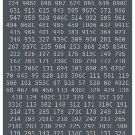
724 906C 698 907 674 895 649 890C
631 915 615 943 595 967C 571 986
547 959 528 946C 514 932 505 961
494 968C 481 985 459 1006 437 991C
415 969 401 940 383 915C 364 923
346 931 327 939C 309 950 281 960
267 937C 255 904 253 868 245 834C
222 826 197 823 175 813C 149 795
167 763 171 739C 180 720 172 710
153 706C 131 694 103 690 85 670C
70 645 95 620 103 596C 111 581 119
566 101 555C 87 535 57 520 60 492C
68 467 96 456 113 438C 129 429 138
418 124 402C 117 379 95 357 102
331C 113 302 148 312 171 310C 191
314 175 285 178 273C 178 249 164
214 193 201C 218 192 242 212 265
218C 283 230 292 225 292 203C 300
179 295 143 325 134C 351 131 374