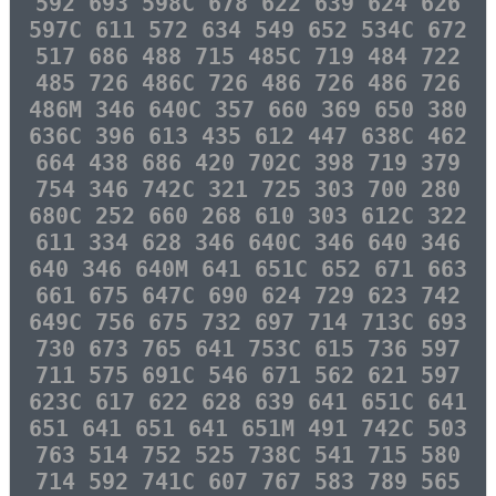
592 693 598C 678 622 639 624 626
597C 611 572 634 549 652 534C 672
517 686 488 715 485C 719 484 722
485 726 486C 726 486 726 486 726
486M 346 640C 357 660 369 650 380
636C 396 613 435 612 447 638C 462
664 438 686 420 702C 398 719 379
754 346 742C 321 725 303 700 280
680C 252 660 268 610 303 612C 322
611 334 628 346 640C 346 640 346
640 346 640M 641 651C 652 671 663
661 675 647C 690 624 729 623 742
649C 756 675 732 697 714 713C 693
730 673 765 641 753C 615 736 597
711 575 691C 546 671 562 621 597
623C 617 622 628 639 641 651C 641
651 641 651 641 651M 491 742C 503
763 514 752 525 738C 541 715 580
714 592 741C 607 767 583 789 565