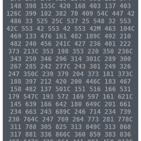
148 398 155C 420 168 403 137 403
126C 399 102 382 70 409 54C 447 42
486 33 525 25C 537 25 548 32 553
42C 553 42 553 42 553 42M 463 104C
469 133 476 161 482 189C 492 210
482 240 456 241C 427 236 401 222
373 213C 353 198 353 220 350 236C
343 259 346 296 314 301C 289 300
267 285 242 277C 243 301 249 326
247 350C 239 379 204 373 181 373C
188 397 212 420 200 446C 183 467
158 482 137 501C 151 516 166 531
179 547C 193 572 169 597 161 621C
145 639 166 642 180 649C 201 661
234 663 243 689C 246 714 234 739
230 764C 247 769 264 773 281 778C
311 788 305 825 313 849C 313 868
317 881 336 866C 360 859 383 836