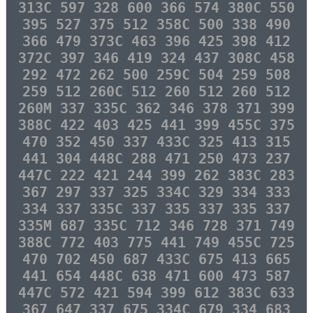
313C 597 328 600 366 574 380C 550
395 527 375 512 358C 500 338 490
366 479 373C 463 396 425 398 412
372C 397 346 419 324 437 308C 458
292 472 262 500 259C 504 259 508
259 512 260C 512 260 512 260 512
260M 337 335C 362 346 378 371 399
388C 422 403 425 441 399 455C 375
470 352 450 337 433C 325 413 315
441 304 448C 288 471 250 473 237
447C 222 421 244 399 262 383C 283
367 297 337 325 334C 329 334 333
334 337 335C 337 335 337 335 337
335M 687 335C 712 346 728 371 749
388C 772 403 775 441 749 455C 725
470 702 450 687 433C 675 413 665
441 654 448C 638 471 600 473 587
447C 572 421 594 399 612 383C 633
367 647 337 675 334C 679 334 683