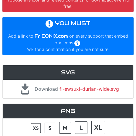
free.
YOU MUST
Add a link to
FrICONiX.com
on every support that embed
our icons
.
Ask for a confirmation if you are not sure.
SVG
Download
fi-swsuxl-durian-wide.svg
PNG