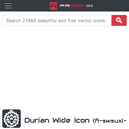
Fr
icon
iX
Durian Wide Icon
(fi-swsuxl-