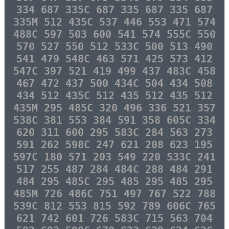
334 687 335C 687 335 687 335 687
335M 512 435C 537 446 553 471 574
488C 597 503 600 541 574 555C 550
570 527 550 512 533C 500 513 490
541 479 548C 463 571 425 573 412
547C 397 521 419 499 437 483C 458
467 472 437 500 434C 504 434 508
434 512 435C 512 435 512 435 512
435M 295 485C 320 496 336 521 357
538C 381 553 384 591 358 605C 334
620 311 600 295 583C 284 563 273
591 262 598C 247 621 208 623 195
597C 180 571 203 549 220 533C 241
517 255 487 284 484C 288 484 291
484 295 485C 295 485 295 485 295
485M 726 486C 751 497 767 522 788
539C 812 553 815 592 789 606C 765
621 742 601 726 583C 715 563 704