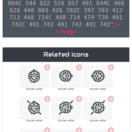
804C 544 822 524 857 491 844C 466
828 448 803 426 782C 397 763 413
713 448 714C 468 714 479 730 491
742C 491 742 491 742 491 742"
/>
</svg>
Related icons
durian-wide
durian-wide
durian-wide
durian-wide
durian-wide
durian-wide