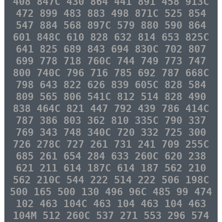
408 847C 430 864 441 891 458 913C
472 899 483 883 498 871C 525 854
547 884 568 897C 579 880 590 864
601 848C 610 828 632 814 653 825C
641 825 689 843 694 830C 702 807
699 778 718 760C 744 749 773 747
800 740C 796 716 785 692 787 668C
798 643 822 626 839 605C 828 584
809 565 806 541C 812 514 828 490
838 464C 821 447 792 439 786 414C
787 386 803 362 810 335C 790 337
769 343 748 340C 720 332 725 300
726 278C 727 261 731 241 709 255C
685 261 654 284 633 260C 620 238
621 211 614 187C 614 187 562 210
562 210C 544 222 514 222 506 198C
500 165 500 130 496 96C 485 99 474
102 463 104C 463 104 463 104 463
104M 512 260C 537 271 553 296 574