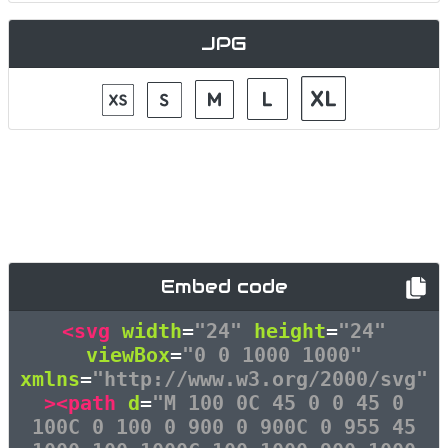
JPG
Embed code
<svg
width
=
"24"
height
=
"24"
viewBox
=
"0 0 1000 1000"
xmlns
=
"http://www.w3.org/2000/svg"
><path
d
=
"M 100 0C 45 0 0 45 0
100C 0 100 0 900 0 900C 0 955 45