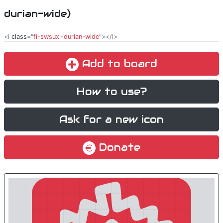
durian-wide)
<i
class
="
fi-swsuxl-durian-wide
"></i>
Add to board
How to use?
Ask for a new icon
Donate