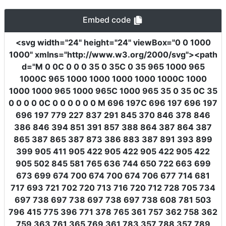
Embed code
<svg
width
=
"24"
height
=
"24"
viewBox
=
"0 0 1000
1000"
xmlns
=
"http://www.w3.org/2000/svg"
><path
d
=
"M 0 0C 0 0 0 35 0 35C 0 35 965 1000 965
1000C 965 1000 1000 1000 1000 1000C 1000
1000 1000 965 1000 965C 1000 965 35 0 35 0C 35
0 0 0 0 0C 0 0 0 0 0 0 M 696 197C 696 197 696 197
696 197 779 227 837 291 845 370 846 378 846
386 846 394 851 391 857 388 864 387 864 387
865 387 865 387 873 386 883 387 891 393 899
399 905 411 905 422 905 422 905 422 905 422
905 502 845 581 765 636 744 650 722 663 699
673 699 674 700 674 700 674 706 677 714 681
717 693 721 702 720 713 716 720 712 728 705 734
697 738 697 738 697 738 697 738 608 781 503
796 415 775 396 771 378 765 361 757 362 758 362
759 363 761 365 769 361 783 357 788 357 789