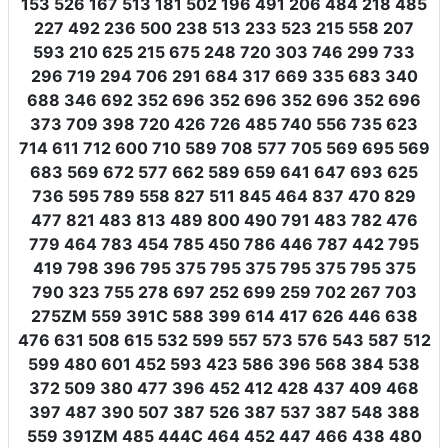
153 526 167 513 181 502 196 491 206 484 218 485
227 492 236 500 238 513 233 523 215 558 207
593 210 625 215 675 248 720 303 746 299 733
296 719 294 706 291 684 317 669 335 683 340
688 346 692 352 696 352 696 352 696 352 696
373 709 398 720 426 726 485 740 556 735 623
714 611 712 600 710 589 708 577 705 569 695 569
683 569 672 577 662 589 659 641 647 693 625
736 595 789 558 827 511 845 464 837 470 829
477 821 483 813 489 800 490 791 483 782 476
779 464 783 454 785 450 786 446 787 442 795
419 798 396 795 375 795 375 795 375 795 375
790 323 755 278 697 252 699 259 702 267 703
275ZM 559 391C 588 399 614 417 626 446 638
476 631 508 615 532 599 557 573 576 543 587 512
599 480 601 452 593 423 586 396 568 384 538
372 509 380 477 396 452 412 428 437 409 468
397 487 390 507 387 526 387 537 387 548 388
559 391ZM 485 444C 464 452 447 466 438 480