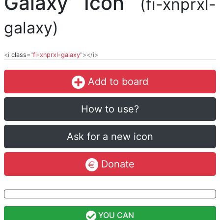
Galaxy Icon
(fi-xnprxl-
galaxy)
<i
class
="
fi-xnprxl-galaxy
"></i>
Add to board
How to use?
Ask for a new icon
Donate
YOU CAN