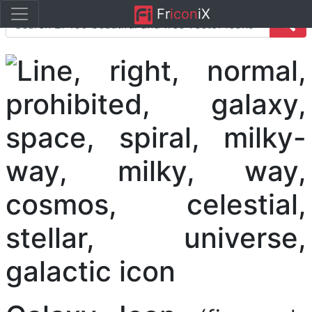
Fr
icon
iX