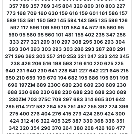
357 789 357 789 345 804 329 809 310 803 227
773 168 709 160 630 159 616 159 601 161 586 157
589 153 591 150 592 145 594 142 595 135 596 126
597 117 596 109 590 101 584 94 572 95 560 95
560 95 560 95 560 101 481 155 402 235 347 256
333 277 321 299 310 297 308 295 306 293 304
293 304 293 303 293 303 286 293 287 280 291
271 296 262 302 257 310 253 321 247 333 242 345
238 426 206 516 198 593 216 610 220 625 225
640 231 640 230 641 228 641 227 642 221 645 215
650 210 659 199 670 194 682 195 686 195 691 196
696 197ZM 689 230C 689 230 689 230 689 230
688 230 688 230 688 230 688 230 688 230 689
230ZM 703 275C 709 297 683 314 665 301 642
285 614 272 582 264 525 251 457 255 392 274 396
275 400 276 404 276 415 279 424 289 424 300
424 312 416 322 405 325 387 330 368 336 351
342 320 354 290 370 264 388 208 426 169 477