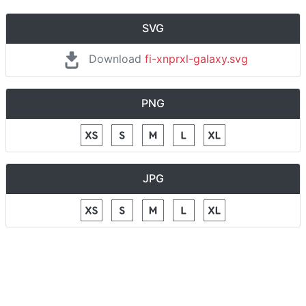
SVG
Download
fi-xnprxl-galaxy.svg
PNG
JPG