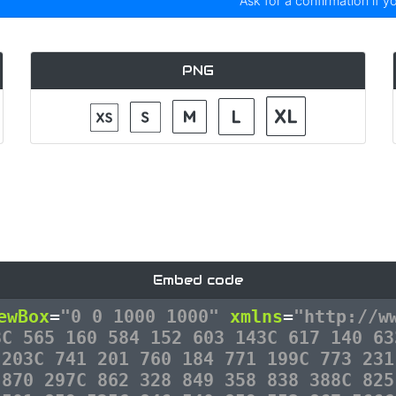
Ask for a confirmation if y
PNG
Embed code
ewBox
=
"0 0 1000 1000"
xmlns
=
"http://w
8C 565 160 584 152 603 143C 617 140 63
 203C 741 201 760 184 771 199C 773 231
 870 297C 862 328 849 358 838 388C 825