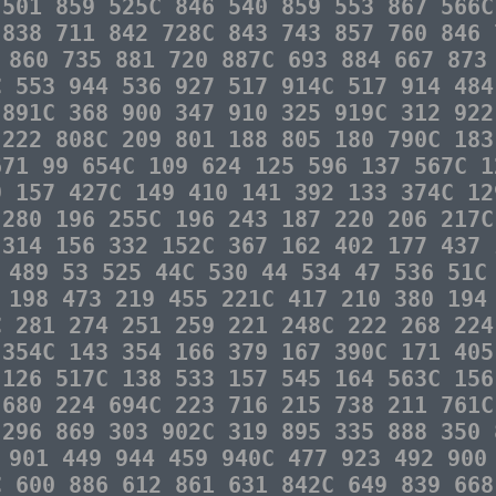
 501 859 525C 846 540 859 553 867 566C
 838 711 842 728C 843 743 857 760 846 
 860 735 881 720 887C 693 884 667 873
C 553 944 536 927 517 914C 517 914 484
 891C 368 900 347 910 325 919C 312 922
 222 808C 209 801 188 805 180 790C 183
671 99 654C 109 624 125 596 137 567C 1
9 157 427C 149 410 141 392 133 374C 12
 280 196 255C 196 243 187 220 206 217C
 314 156 332 152C 367 162 402 177 437 
 489 53 525 44C 530 44 534 47 536 51C
 198 473 219 455 221C 417 210 380 194
C 281 274 251 259 221 248C 222 268 224
 354C 143 354 166 379 167 390C 171 405
 126 517C 138 533 157 545 164 563C 156
 680 224 694C 223 716 215 738 211 761C
 296 869 303 902C 319 895 335 888 350 
 901 449 944 459 940C 477 923 492 900
C 600 886 612 861 631 842C 649 839 668