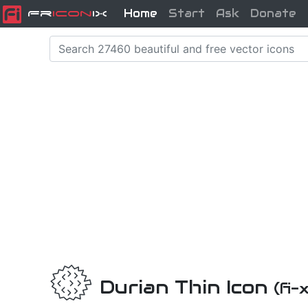
Home
Start
Ask
Donate
Fr
icon
iX
Durian Thin Icon
(fi-