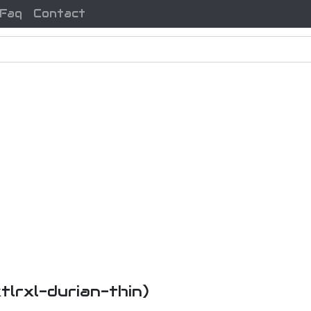
Faq
Contact
xtlrxl-durian-thin)