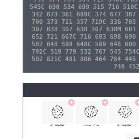
545C 690 534 699 515 716 510C
342 673 361 689C 374 677 387
700 373 721 357 719C 336 703
307 638 307 638 307 638M 601
652 721 667C 716 683 698 690
582 648 598 648C 599 648 600
792C 519 779 532 767 545 754
502 821C 481 806 464 784 445
740 45
durian-thin
durian-thin
durian-thin