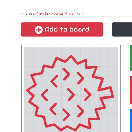
<i
class
="
fi-xtlrxl-durian-thin
"></i>
Add to board