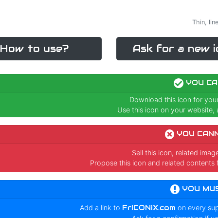
Thin, lin
How to use?
Ask for a new i
YOU CA
Download this icon for you
Use this icon on your website, a
YOU CAN
Sell this icon, related ima
Propose this icon and related contents 
YOU MU
Add a link to
FrICONiX.com
on every su