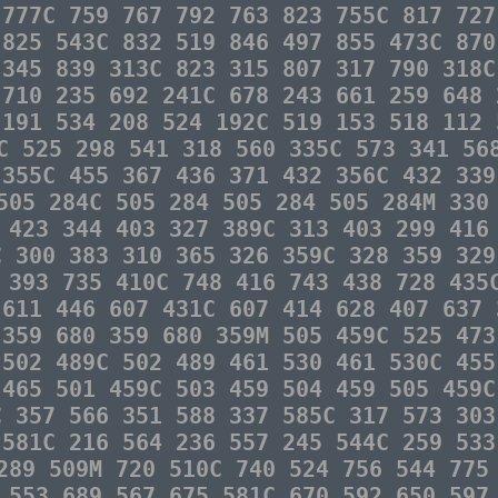
 777C 759 767 792 763 823 755C 817 727
 825 543C 832 519 846 497 855 473C 870
 345 839 313C 823 315 807 317 790 318C
 710 235 692 241C 678 243 661 259 648 
 191 534 208 524 192C 519 153 518 112 
C 525 298 541 318 560 335C 573 341 56
 355C 455 367 436 371 432 356C 432 339
505 284C 505 284 505 284 505 284M 330
 423 344 403 327 389C 313 403 299 416
C 300 383 310 365 326 359C 328 359 329
 393 735 410C 748 416 743 438 728 435
 611 446 607 431C 607 414 628 407 637 
 359 680 359 680 359M 505 459C 525 473
 502 489C 502 489 461 530 461 530C 455
 465 501 459C 503 459 504 459 505 459C
C 357 566 351 588 337 585C 317 573 303
 581C 216 564 236 557 245 544C 259 533
289 509M 720 510C 740 524 756 544 775
 553 689 567 675 581C 670 592 650 597