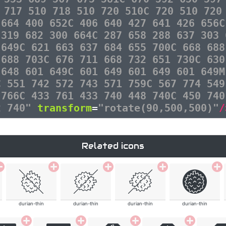
 717 510 718 510 720 510C 720 510 720
 664 400 652C 406 640 427 641 426 656C
 319 682 300 664C 287 658 288 637 303 
 649C 621 663 637 684 655 700C 668 688
 688 703C 676 711 668 732 651 730C 630
 648 601 649C 601 649 601 649 601 649M
C 551 742 572 743 571 759C 567 774 549
 766C 433 761 433 740 448 740C 450 740
2 740"
transform
=
"rotate(90,500,500)"
/
Related icons
durian-thin
durian-thin
durian-thin
durian-thin