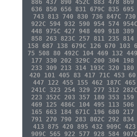
886 437 890 452C 883 478 869
636 850 656 831 679C 835 695
743 813 740 830 736 847C 730
922C 594 932 590 954 574 954
448 975C 427 948 409 918 389
858 263 823C 257 811 235 814
158 687 138 679C 126 670 103 
75 508 80 492C 104 469 132 44
177 330 202 329C 200 304 198
233 309 213 314 193C 320 180
420 101 405 83 417 71C 453 60
447 122 455 155 462 187C 465
241C 323 254 329 277 312 282
223 352C 203 357 180 353 159
469 125 486C 104 495 113 506
165 663 184 671C 196 680 217
791 270 790 283 802C 292 834
413 875 420 895 432 909C 423
909C 565 922 577 928 584 907