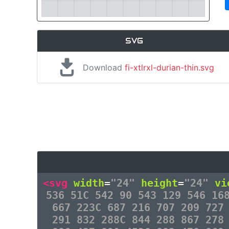
SVG
Download
fi-xtlrxl-durian-thin.svg
<svg
width
=
"24"
height
=
"24"
vi
536 51C 542 90 543 129 546 16
667 223C 687 216 707 209 727
291 832 288C 844 288 867 278