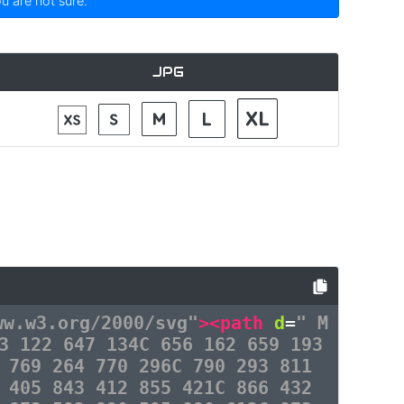
ou are not sure.
JPG
ww.w3.org/2000/svg"
><path
d
=
" M
3 122 647 134C 656 162 659 193
 769 264 770 296C 790 293 811
 405 843 412 855 421C 866 432