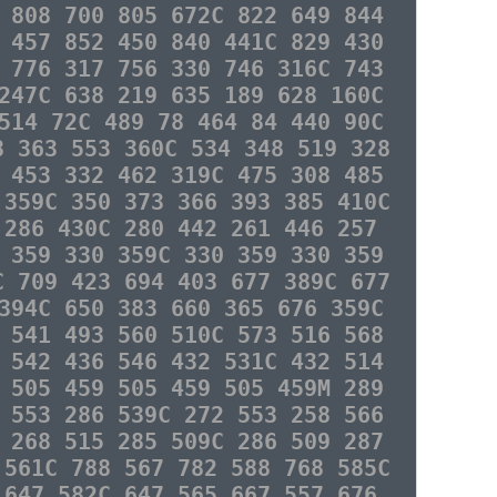
 808 700 805 672C 822 649 844
 457 852 450 840 441C 829 430
 776 317 756 330 746 316C 743
247C 638 219 635 189 628 160C
514 72C 489 78 464 84 440 90C
8 363 553 360C 534 348 519 328
 453 332 462 319C 475 308 485
 359C 350 373 366 393 385 410C
 286 430C 280 442 261 446 257
 359 330 359C 330 359 330 359
C 709 423 694 403 677 389C 677
394C 650 383 660 365 676 359C
 541 493 560 510C 573 516 568
 542 436 546 432 531C 432 514
 505 459 505 459 505 459M 289
 553 286 539C 272 553 258 566
 268 515 285 509C 286 509 287
 561C 788 567 782 588 768 585C
 647 582C 647 565 667 557 676