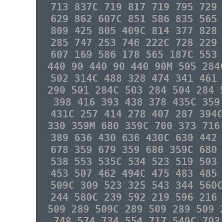
713 837C 719 817 719 795 729
629 862 607C 851 586 835 565
809 425 805 409C 814 377 828
285 747 253 746 222C 728 229
607 169 586 178 565 187C 553
440 90 440 90 440 90M 505 284
502 314C 488 328 474 341 461
290 501 284C 503 284 504 284 
398 416 393 438 378 435C 359
431C 257 414 278 407 287 394
330 359M 680 359C 700 373 716
389 636 430 636 430C 630 442
678 359 679 359 680 359C 680
538 553 535C 534 523 519 503
453 507 462 494C 475 483 485
509C 309 523 325 543 344 560
244 580C 239 592 219 596 216
509 289 509C 289 509 289 509 
748 574 734 554 717 540C 703