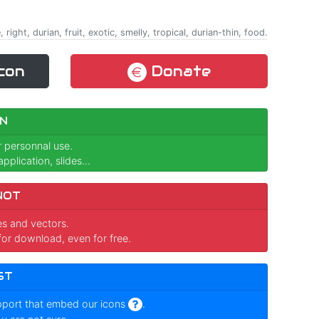
e, right, durian, fruit, exotic, smelly, tropical, durian-thin, food.
con
Donate
N
r personnal use.
pplication, slides...
NOT
ges and vectors.
for download, even for free.
ST
pport that embed our icons
.