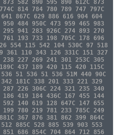
 873 582 890 595 890 612C 873
774C 814 784 780 789 747 797C
 641 867C 629 886 616 904 604
 950 484 950C 473 959 465 983
 295 941 283 926C 274 893 270
 761 193 733 198 705C 178 696
26 554 115 542 104 530C 97 518
9 361 110 343 126 331C 151 327
 238 227 269 241 301 253C 305
189C 437 189 420 115 420 115C
 536 51 536 51 536 51M 440 90C
 342 181C 338 201 333 221 329
 287 226 306C 224 321 235 340
 186 419 184 436C 167 455 144
 592 140 619 128 647C 147 655
 199 780 219 781 233 785C 249
881C 367 876 381 862 399 864C
 512 885C 528 885 539 903 553
 851 686 854C 704 864 712 856