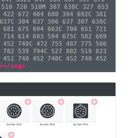
 510 720 510M 307 638C 327 653
 422 672 404 680 394 692C 381
637C 304 637 306 637 307 638C
 681 675 694 663C 700 651 721
 714 614 693 594 675C 582 669
 452 740C 472 755 487 775 506
 782 539 794C 527 802 519 823
 451 740 452 740C 452 740 452
></svg>
durian-thin
durian-thin
durian-thin